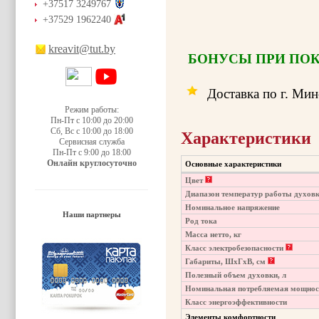
+37517 3249767
+37529 1962240
kreavit@tut.by
БОНУСЫ ПРИ ПО
Доставка по г. Ми
Режим работы:
Пн-Пт с 10:00 до 20:00
Сб, Вс с 10:00 до 18:00
Характеристики
Сервисная служба
Пн-Пт с 9:00 до 18:00
Онлайн круглосуточно
Основные характеристики
Цвет
Диапазон температур работы духов
Номинальное напряжение
Наши партнеры
Род тока
Масса нетто, кг
Класс электробезопасности
Габариты, ШхГхВ, см
Полезный объем духовки, л
Номинальная потребляемая мощност
Класс энергоэффективности
Элементы комфортности