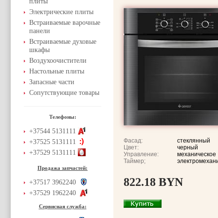
плиты
Электрические плиты
Встраиваемые варочные
панели
Встраиваемые духовые
шкафы
Воздухоочистители
Настольные плиты
Запасные части
Сопутствующие товары
Телефоны:
+37544 5131111
Фасад:
стеклянный
+37525 5131111
Цвет:
черный
+37529 5131111
Управление:
механическое
Таймер;
электромехан
Продажа запчастей:
822.18 BYN
+37517 3962240
+37529 1962240
Сервисная служба: