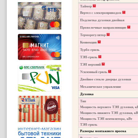
Таймер
Вертел с электроприводом
Подсветка духовки двойная
Проволочные направляющие
Терморегулятор
Конвекция
Турбо-гриль
ТЭН-гриль
ТЭН верхний
Усиленный гриль
Двойное стекло дверцы духовки
Механическое управление
Духовка
Тип
Мощность верхнего ТЭН духовки, к
Мощность нижнего ТЭН духовки, кВ
Мощность ТЭН вентилятора, кВт
ТЭН-гриль
Размеры монтажного проема